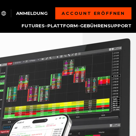
ANMELDUNG
ACCOUNT ERÖFFNEN
FUTURES
PLATTFORM
GEBÜHREN
SUPPORT