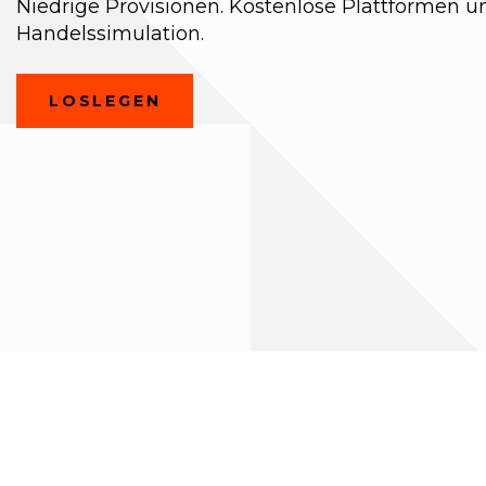
Niedrige Provisionen. Kostenlose Plattformen u
Handelssimulation.
(OPENS
LOSLEGEN
IN
A
NEW
WINDOW)