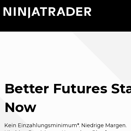
Skip
NT.Svg.Logo
to
Main
Content
Better Futures St
Now
Kein Einzahlungsminimum*. Niedrige Margen.