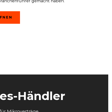
Branchenführer gemacht haben.
(OPENS
FNEN
IN
A
NEW
WINDOW)
res-Händler
ür Mikroverträge.