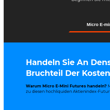
Micro E-mi
Handeln Sie An Dens
Bruchteil Der Koste
Warum Micro E-Mini Futures handeln?
M
zu diesen hochliquiden Aktienindex-Futur