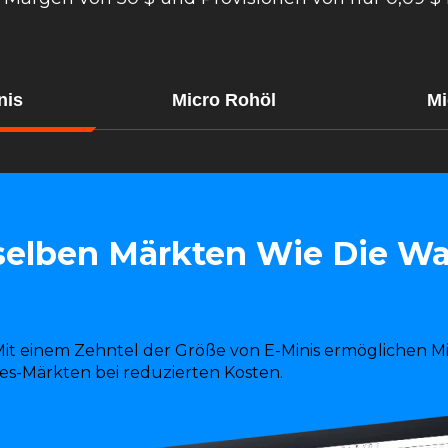
nis
Micro Rohöl
Mi
elben Märkten Wie Die Wal
n
it einem Zehntel der Größe von E-Minis ermöglichen 
es-Märkten bei reduzierten Kosten.