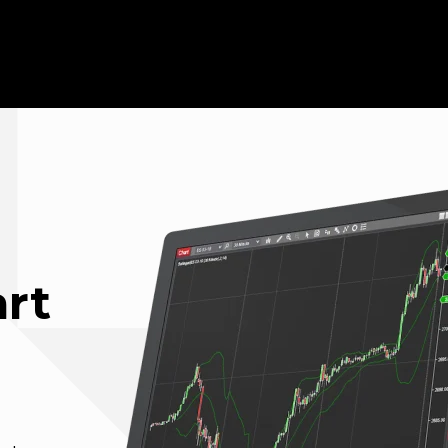
Desktop-
Plattform
art