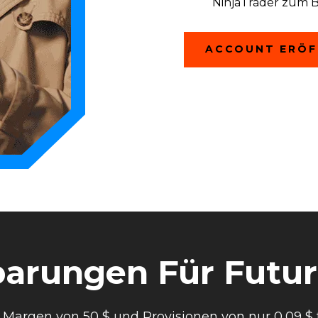
NinjaTrader zum 
ACCOUNT ERÖF
parungen Für Futu
 Margen von 50 $ und Provisionen von nur 0,09 $ f