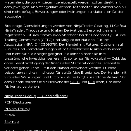
Materialien, die von Anbietern bereitgestellt werden, sollten direkt mit
dem jeweiligen Anbieter geklärt werden. Mitarbeiter und Partner von NT
sind nicht befugt, Bewertungen oder Meinungen zu Materialien Dritter
abzugeben.
Brokerage-Dienstleistungen werden von NinjaTrader Clearing, LLC d/b/a
NinjaTrader, Tradovate und Kraken Derivatives US erbracht, einem
registrierten Futures Commission Merchant bei der Commodity Futures
Trading Commission (CFTC) und Mitglied der National Futures
Association (NFA ID #0309379). Der Handel mit Futures, Optionen auf
Futures und Fremdwährungen ist mit erheblichen Risiken verbunden
und nicht für alle Anleger geeignet. Sie können mehr als Ihre
ursprüngliche Investition verlieren. Es sollte nur Risikokapital — Geld, das
ohne Beeinträchtigung der finanziellen Stabilität oder des Lebensstils
verloren gehen kann — für den Handel verwendet werden. Frühere
Leistungen sind kein Indikator für zukünftige Ergebnisse. Der Handel mit
virtuellen Währungen und Bitcoin-Futures birgt zusätzliche Risiken. Vor
(Opens
dem Handel sollten Sie die Hinweise der
CFTC
und
NFA
lesen, um diese
in
Risiken zu verstehen.
a
new
NinjaTrader Group, LLC and affiliates |
window)
FCM Disclosures |
Privacy Policy |
GDPR |
Sitemap