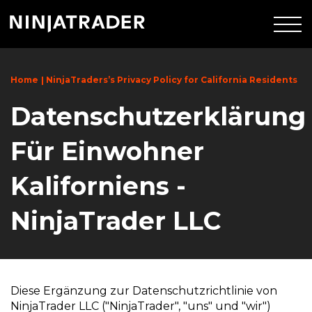
Skip
NT.Svg.Logo
to
Main
Content
Home
NinjaTraders’s Privacy Policy for California Residents
Datenschutzerklärung
Für Einwohner
Kaliforniens -
NinjaTrader LLC
Diese Ergänzung zur Datenschutzrichtlinie von
NinjaTrader LLC ("NinjaTrader", "uns" und "wir")