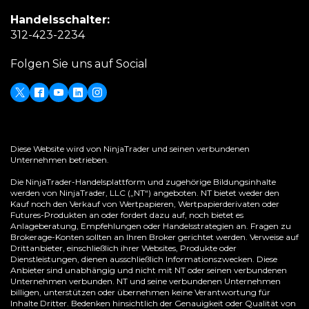
a
in
Handelsschalter:
new
a
(Opens
312-423-2234
window)
new
in
window)
Folgen Sie uns auf Social
a
new
window)
Twitter
(Opens
Facebook
Youtube
LinkedIn
Instagram
in
a
new
Diese Website wird von NinjaTrader und seinen verbundenen
window)
Unternehmen betrieben.​
Die NinjaTrader-Handelsplattform und zugehörige Bildungsinhalte
werden von NinjaTrader, LLC („NT“) angeboten. NT bietet weder den
Kauf noch den Verkauf von Wertpapieren, Wertpapierderivaten oder
Futures-Produkten an oder fordert dazu auf, noch bietet es
Anlageberatung, Empfehlungen oder Handelsstrategien an. Fragen zu
Brokerage-Konten sollten an Ihren Broker gerichtet werden. Verweise auf
Drittanbieter, einschließlich ihrer Websites, Produkte oder
Dienstleistungen, dienen ausschließlich Informationszwecken. Diese
Anbieter sind unabhängig und nicht mit NT oder seinen verbundenen
Unternehmen verbunden. NT und seine verbundenen Unternehmen
billigen, unterstützen oder übernehmen keine Verantwortung für
Inhalte Dritter. Bedenken hinsichtlich der Genauigkeit oder Qualität von