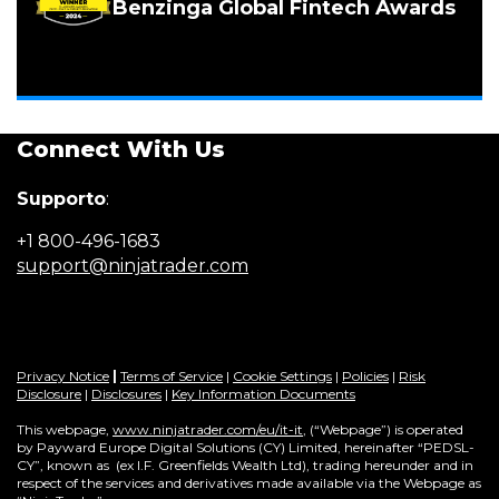
Benzinga Global Fintech Awards
Connect With Us
Supporto
:
+1 800-496-1683
support@ninjatrader.com
Privacy Notice
|
Terms of Service
|
Cookie Settings
|
Policies
|
Risk
Disclosure
|
Disclosures
|
Key Information Documents
This webpage,
www.ninjatrader.com/eu/it-it
, (“Webpage”) is operated
by Payward Europe Digital Solutions (CY) Limited, hereinafter “PEDSL-
CY”,
known as (ex I.F. Greenfields Wealth Ltd), trading hereunder and in
respect of the services and derivatives made available via the Webpage as