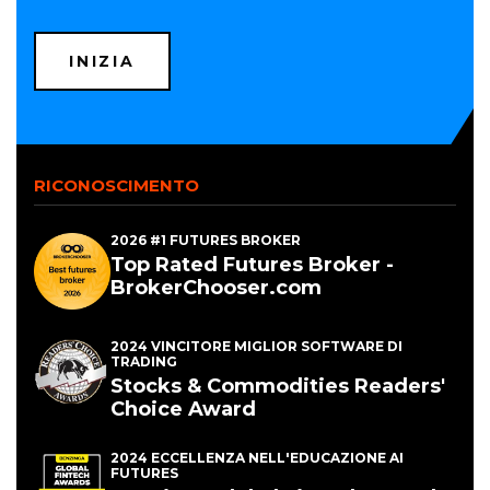
(OPENS
INIZIA
IN
A
NEW
WINDOW)
RICONOSCIMENTO
2026 #1 FUTURES BROKER
Top Rated Futures Broker -
BrokerChooser.com
2024 VINCITORE MIGLIOR SOFTWARE DI
TRADING
Stocks & Commodities Readers'
Choice Award
2024 ECCELLENZA NELL'EDUCAZIONE AI
FUTURES