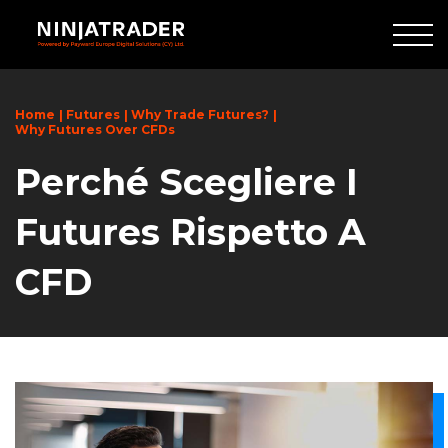
Skip
to
Main
Content
Home
Futures
Why Trade Futures?
Why Futures Over CFDs
Perché Scegliere I
Futures Rispetto A
CFD